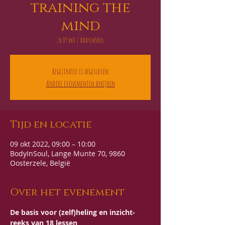
training the
mind
zo 09 okt
  |  
BodyInSoul
Registratie is afgesloten
Andere evenementen bekijken
Tijd en locatie
09 okt 2022, 09:00 – 10:00
BodyInSoul, Lange Munte 70, 9860
Oosterzele, België
Over het evenement
De basis voor (zelf)heling en inzicht- 
reeks van 18 lessen