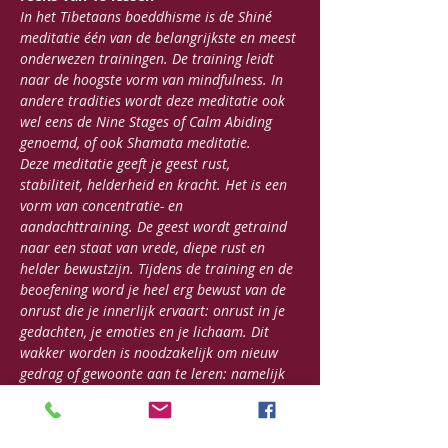
In het Tibetaans boeddhisme is de Shiné 
meditatie één van de belangrijkste en meest 
onderwezen trainingen. De training leidt 
naar de hoogste vorm van mindfulness. In 
andere tradities wordt deze meditatie ook 
wel eens de Nine Stages of Calm Abiding 
genoemd, of ook Shamata meditatie.
Deze meditatie geeft je geest rust, 
stabiliteit, helderheid en kracht. Het is een 
vorm van concentratie- en 
aandachttraining. De geest wordt getraind 
naar een staat van vrede, diepe rust en 
helder bewustzijn. Tijdens de training en de 
beoefening word je heel erg bewust van de 
onrust die je innerlijk ervaart: onrust in je 
gedachten, je emoties en je lichaam. Dit 
wakker worden is noodzakelijk om nieuw 
gedrag of gewoonte aan te leren: namelijk 
diep ontspannen en stabiel blijven in chaos 
en onrust.
Om tot de hoogste vorm van mindfulness te 