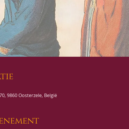
tie
0, 9860 Oosterzele, België
venement