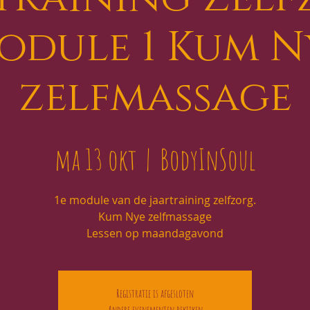
odule 1 Kum N
zelfmassage
ma 13 okt
  |  
BodyInSoul
1e module van de jaartraining zelfzorg.
Kum Nye zelfmassage
Lessen op maandagavond
Registratie is afgesloten