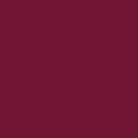
Contact
info@bodynsoul.be
+32 494 65 71 93
 Munte 70, 9860 Oosterzele