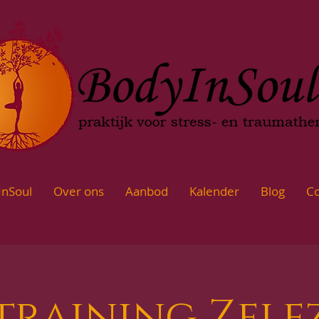
InSoul
Over ons
Aanbod
Kalender
Blog
Co
training Zelf