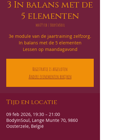
3 In balans met de
5 elementen
ma 09 feb
  |  
BodyInSoul
3e module van de jaartraining zelfzorg.
In balans met de 5 elementen
Lessen op maandagavond
Registratie is afgesloten
Andere evenementen bekijken
Tijd en locatie
09 feb 2026, 19:30 – 21:00
BodyInSoul, Lange Munte 70, 9860
Oosterzele, België