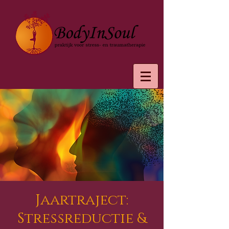
Jaartraject:
Stressreductie &