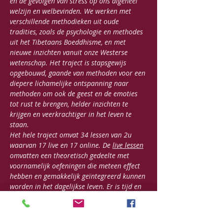
en de gevolgen van stress op ons algeheel 
welzijn en welbevinden. We werken met 
verschillende methodieken uit oude 
tradities, zoals de psychologie en methodes 
uit het Tibetaans Boeddhisme, en met 
nieuwe inzichten vanuit onze Westerse 
wetenschap. Het traject is stapsgewijs 
opgebouwd, gaande van methoden voor een 
diepere lichamelijke ontspanning naar 
methoden om ook de geest en de emoties 
tot rust te brengen, helder inzichten te 
krijgen en veerkrachtiger in het leven te 
staan.
Het hele traject omvat 34 lessen van 2u 
waarvan 17 live en 17 online. De 
live lessen
omvatten een theoretisch gedeelte met 
voornamelijk oefeningen die meteen effect 
hebben en gemakkelijk geïntegreerd kunnen 
worden in het dagelijkse leven. Er is tijd en 
ruimte om ervaringen uit te wisselen en 
aandacht te geven aan de persoonlijke 
noden. 