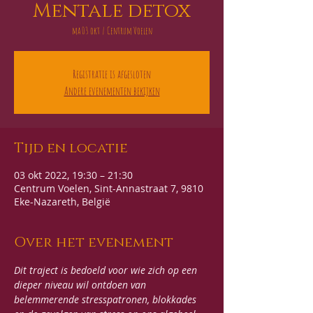
Mentale detox
ma 03 okt
  |  
Centrum Voelen
Registratie is afgesloten
Andere evenementen bekijken
Tijd en locatie
03 okt 2022, 19:30 – 21:30
Centrum Voelen, Sint-Annastraat 7, 9810
Eke-Nazareth, België
Over het evenement
Dit traject is bedoeld voor wie zich op een 
dieper niveau wil ontdoen van 
belemmerende stresspatronen, blokkades 