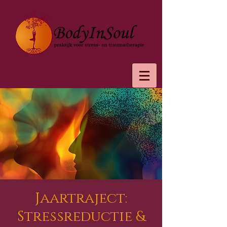
Jaartraject:
Stressreductie &