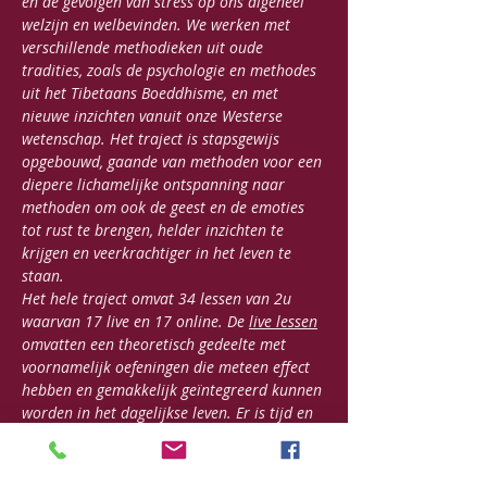
en de gevolgen van stress op ons algeheel 
welzijn en welbevinden. We werken met 
verschillende methodieken uit oude 
tradities, zoals de psychologie en methodes 
uit het Tibetaans Boeddhisme, en met 
nieuwe inzichten vanuit onze Westerse 
wetenschap. Het traject is stapsgewijs 
opgebouwd, gaande van methoden voor een 
diepere lichamelijke ontspanning naar 
methoden om ook de geest en de emoties 
tot rust te brengen, helder inzichten te 
krijgen en veerkrachtiger in het leven te 
staan.
Het hele traject omvat 34 lessen van 2u 
waarvan 17 live en 17 online. De 
live lessen
omvatten een theoretisch gedeelte met 
voornamelijk oefeningen die meteen effect 
hebben en gemakkelijk geïntegreerd kunnen 
worden in het dagelijkse leven. Er is tijd en 
ruimte om ervaringen uit te wisselen en 
aandacht te geven aan de persoonlijke 
noden. 