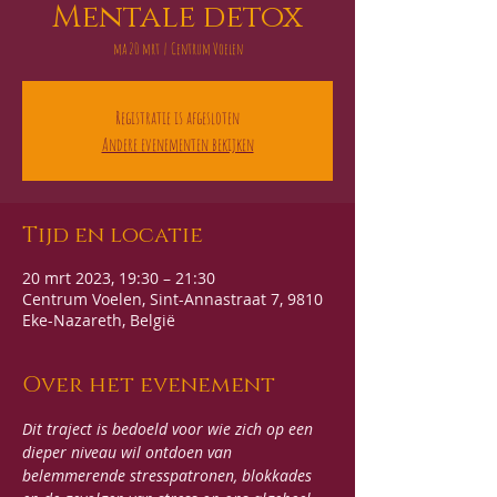
Mentale detox
ma 20 mrt
  |  
Centrum Voelen
Registratie is afgesloten
Andere evenementen bekijken
Tijd en locatie
20 mrt 2023, 19:30 – 21:30
Centrum Voelen, Sint-Annastraat 7, 9810
Eke-Nazareth, België
Over het evenement
Dit traject is bedoeld voor wie zich op een 
dieper niveau wil ontdoen van 
belemmerende stresspatronen, blokkades 