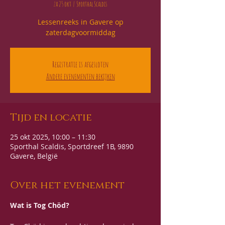
za 25 okt
  |  
Sporthal Scaldis
Lessenreeks in Gavere op
zaterdagvoormiddag
Registratie is afgesloten
Andere evenementen bekijken
Tijd en locatie
25 okt 2025, 10:00 – 11:30
Sporthal Scaldis, Sportdreef 1B, 9890
Gavere, België
Over het evenement
Wat is Tog Chöd?