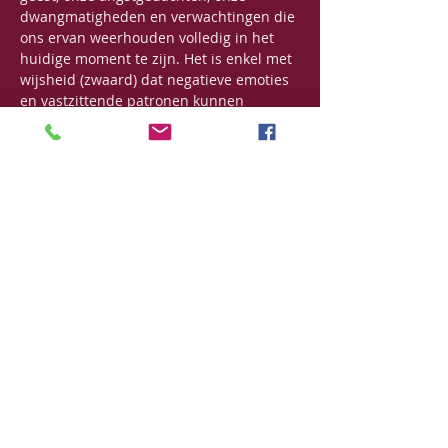
dwangmatigheden en verwachtingen die 
ons ervan weerhouden volledig in het 
huidige moment te zijn. Het is enkel met 
wijsheid (zwaard) dat negatieve emoties 
en vastzittende patronen kunnen 
transformeren en diepgaande 
verandering brengen. 
Wie Tog Chöd beoefent is de krijger die 
de vijand in zichzelf bestrijd. Niet met 
geweld, maar met…
Meer lezen >
Deel dit evenement