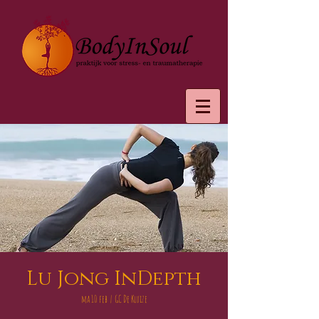
Lu Jong InDepth
ma 10 feb
  |  
GC De Kluize