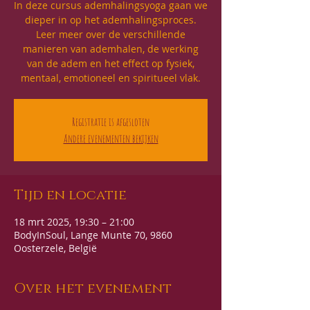
In deze cursus ademhalingsyoga gaan we
dieper in op het ademhalingsproces.
Leer meer over de verschillende
manieren van ademhalen, de werking
van de adem en het effect op fysiek,
mentaal, emotioneel en spiritueel vlak.
Registratie is afgesloten
Andere evenementen bekijken
Tijd en locatie
18 mrt 2025, 19:30 – 21:00
BodyInSoul, Lange Munte 70, 9860
Oosterzele, België
Over het evenement