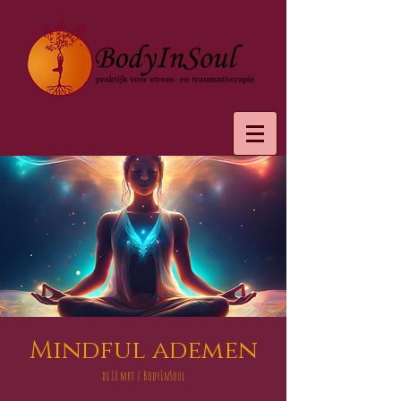
Mindful ademen
di 18 mrt
  |  
BodyInSoul