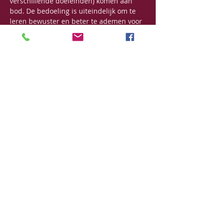
verschillende doeleinden) komen aan 
bod. De bedoeling is uiteindelijk om te 
leren bewuster en beter te ademen voor 
een succesvoller leven.
De meeste ademtechnieken komen uit 
de Tibetaanse traditie.
Cursus op dinsdagavond:
Meer lezen >
Deel dit evenement