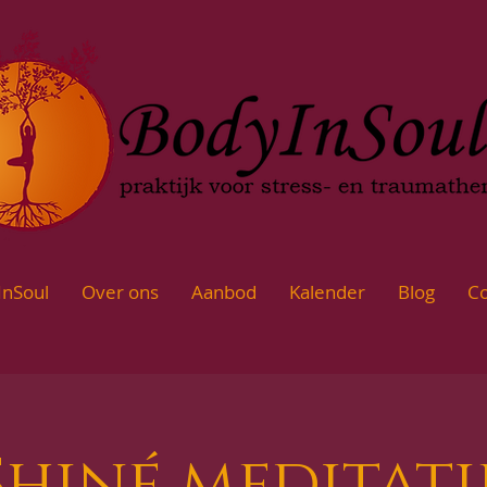
InSoul
Over ons
Aanbod
Kalender
Blog
Co
Shiné meditati