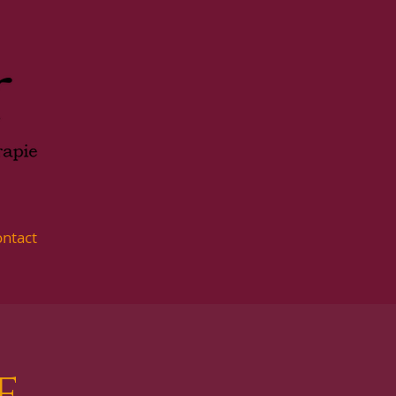
ntact
e