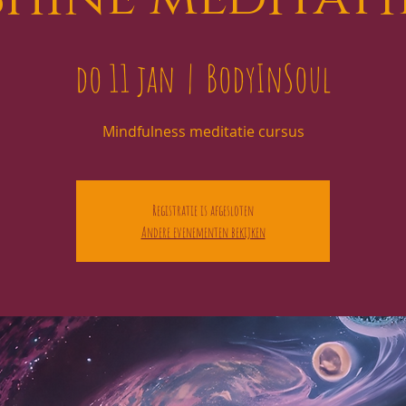
do 11 jan
  |  
BodyInSoul
Mindfulness meditatie cursus
Registratie is afgesloten
Andere evenementen bekijken