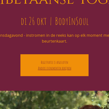
di 26 okt
  |  
BodyInSoul
insdagavond - instromen in de reeks kan op elk moment me
beurtenkaart.
Registratie is afgesloten
Andere evenementen bekijken