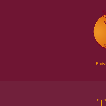
Body
T