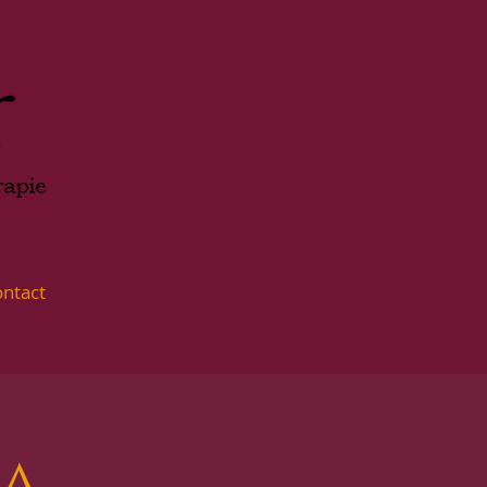
ntact
ga