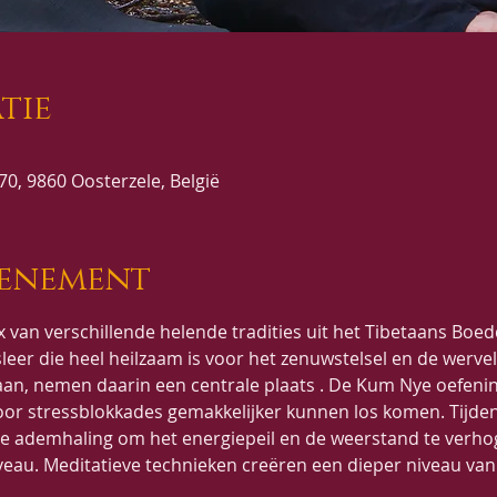
tie
0, 9860 Oosterzele, België
venement
x van verschillende helende tradities uit het Tibetaans Boe
leer die heel heilzaam is voor het zenuwstelsel en de werve
staan, nemen daarin een centrale plaats . De Kum Nye oefeni
oor stressblokkades gemakkelijker kunnen los komen. Tijd
e ademhaling om het energiepeil en de weerstand te verhog
veau. Meditatieve technieken creëren een dieper niveau v