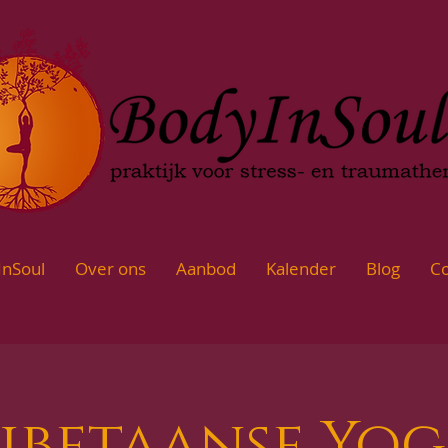
InSoul
Over ons
Aanbod
Kalender
Blog
Co
ibetaanse Yo