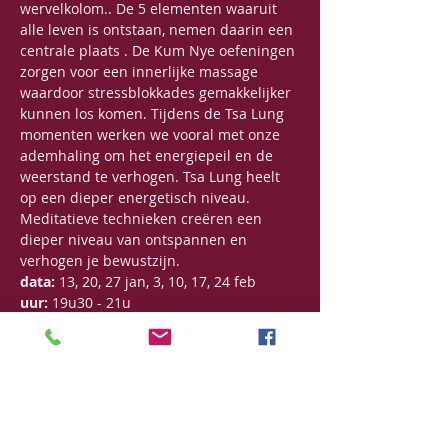
wervelkolom.. De 5 elementen waaruit 
alle leven is ontstaan, nemen daarin een 
centrale plaats . De Kum Nye oefeningen 
zorgen voor een innerlijke massage 
waardoor stressblokkades gemakkelijker 
kunnen los komen. Tijdens de Tsa Lung 
momenten werken we vooral met onze 
ademhaling om het energiepeil en de 
weerstand te verhogen. Tsa Lung heelt 
op een dieper energetisch niveau. 
Meditatieve technieken creëren een 
dieper niveau van ontspannen en 
verhogen je bewustzijn.
data:
 13, 20, 27 jan, 3, 10, 17, 24 feb
uur:
 19u30 - 21u
Bijdrage:
 125€ voor een reeks van 7 
opeenvolgende lessen
125€ voor een beurtenkaart van 6 lessen, 
5 maand geldig