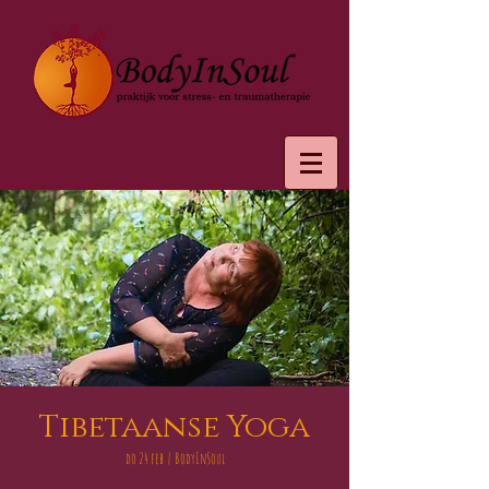
Tibetaanse Yoga
do 24 feb
  |  
BodyInSoul