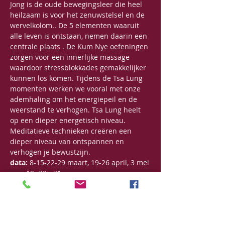
Jong is de oude bewegingsleer die heel 
heilzaam is voor het zenuwstelsel en de 
wervelkolom.. De 5 elementen waaruit 
alle leven is ontstaan, nemen daarin een 
centrale plaats . De Kum Nye oefeningen 
zorgen voor een innerlijke massage 
waardoor stressblokkades gemakkelijker 
kunnen los komen. Tijdens de Tsa Lung 
momenten werken we vooral met onze 
ademhaling om het energiepeil en de 
weerstand te verhogen. Tsa Lung heelt 
op een dieper energetisch niveau. 
Meditatieve technieken creëren een 
dieper niveau van ontspannen en 
verhogen je bewustzijn.
data:
 8-15-22-29 maart, 19-26 april, 3 mei
uur:
 19u30 - 21u
Bijdrage:
 125€ voor een reeks van 7 
opeenvolgende lessen
125€ voor een beurtenkaart van 6 lessen, 
5 maand geldig