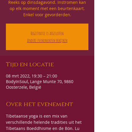
Reeks op dinsdagavond. Instromen kan
op elk moment met een beurtenkaart.
Enkel voor gevorderden.
Registratie is afgesloten
Andere evenementen bekijken
Tijd en locatie
08 mrt 2022, 19:30 – 21:00
BodyInSoul, Lange Munte 70, 9860
Oosterzele, België
Over het evenement
Tibetaanse yoga is een mix van 
verschillende helende tradities uit het 
Tibetaans Boeddhisme en de Bön. Lu 