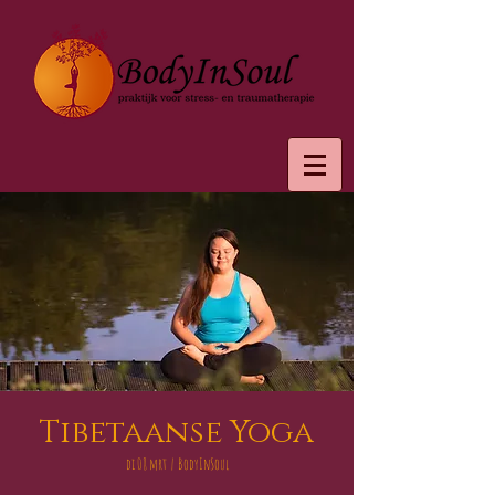
Tibetaanse Yoga
di 08 mrt
  |  
BodyInSoul