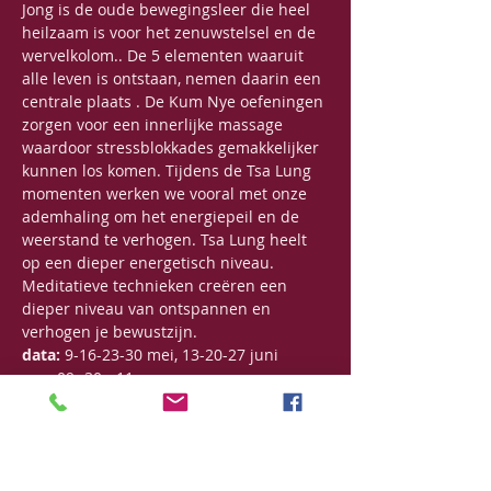
Jong is de oude bewegingsleer die heel 
heilzaam is voor het zenuwstelsel en de 
wervelkolom.. De 5 elementen waaruit 
alle leven is ontstaan, nemen daarin een 
centrale plaats . De Kum Nye oefeningen 
zorgen voor een innerlijke massage 
waardoor stressblokkades gemakkelijker 
kunnen los komen. Tijdens de Tsa Lung 
momenten werken we vooral met onze 
ademhaling om het energiepeil en de 
weerstand te verhogen. Tsa Lung heelt 
op een dieper energetisch niveau. 
Meditatieve technieken creëren een 
dieper niveau van ontspannen en 
verhogen je bewustzijn.
data:
 9-16-23-30 mei, 13-20-27 juni
uur:
 09u30 - 11u
Bijdrage:
 125€ voor een reeks van 7 
opeenvolgende lessen
125€ voor een beurtenkaart van 6 lessen, 
5 maand geldig