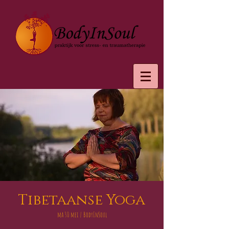
Tibetaanse Yoga
ma 30 mei
  |  
BodyInSoul