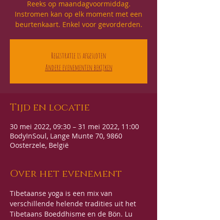
Reeks op maandagvoormiddag.
Instromen kan op elk moment met een
beurtenkaart. Enkel voor gevorderden.
Registratie is afgesloten
Andere evenementen bekijken
Tijd en locatie
30 mei 2022, 09:30 – 31 mei 2022, 11:00
BodyInSoul, Lange Munte 70, 9860
Oosterzele, België
Over het evenement
Tibetaanse yoga is een mix van 
verschillende helende tradities uit het 
Tibetaans Boeddhisme en de Bön. Lu 