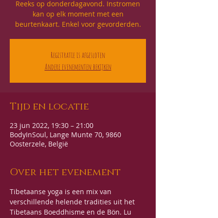
Reeks op donderdagavond. Instromen
kan op elk moment met een
beurtenkaart. Enkel voor gevorderden.
Registratie is afgesloten
Andere evenementen bekijken
Tijd en locatie
23 jun 2022, 19:30 – 21:00
BodyInSoul, Lange Munte 70, 9860
Oosterzele, België
Over het evenement
Tibetaanse yoga is een mix van 
verschillende helende tradities uit het 
Tibetaans Boeddhisme en de Bön. Lu 