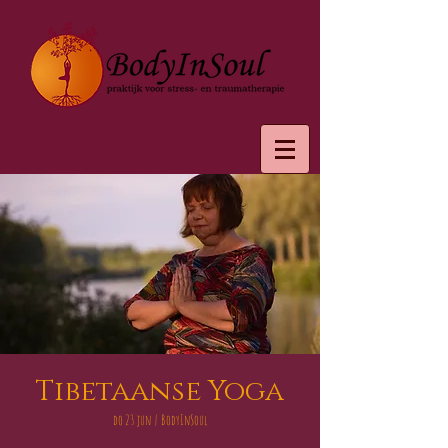
Tibetaanse Yoga
do 23 jun
  |  
BodyInSoul