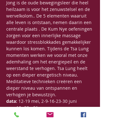
Jong is de oude bewegingsleer die heel 
heilzaam is voor het zenuwstelsel en de 
wervelkolom.. De 5 elementen waaruit 
alle leven is ontstaan, nemen daarin een 
centrale plaats . De Kum Nye oefeningen 
zorgen voor een innerlijke massage 
waardoor stressblokkades gemakkelijker 
kunnen los komen. Tijdens de Tsa Lung 
momenten werken we vooral met onze 
ademhaling om het energiepeil en de 
weerstand te verhogen. Tsa Lung heelt 
op een dieper energetisch niveau. 
Meditatieve technieken creëren een 
dieper niveau van ontspannen en 
verhogen je bewustzijn.
data:
 12-19 mei, 2-9-16-23-30 juni
uur:
 19u30 - 21u
Bijdrage:
 125€ voor een reeks van 7 
opeenvolgende lessen
125€ voor een beurtenkaart van 6 lessen, 
5 maand geldig