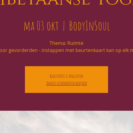
ma 03 okt
  |  
BodyInSoul
Thema: Ruimte
voor gevorderden - instappen met beurtenkaart kan op elk
Registratie is afgesloten
Andere evenementen bekijken