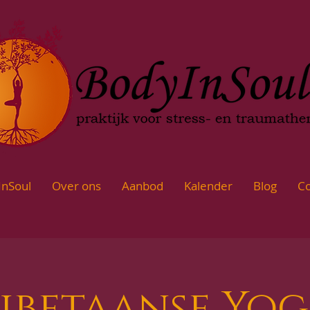
InSoul
Over ons
Aanbod
Kalender
Blog
Co
ibetaanse Yo