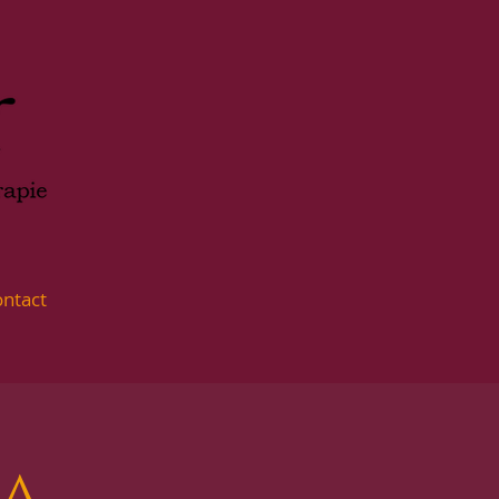
ntact
ga