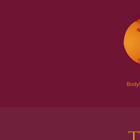
Body
T