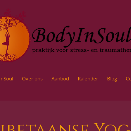
InSoul
Over ons
Aanbod
Kalender
Blog
Co
ibetaanse Yo