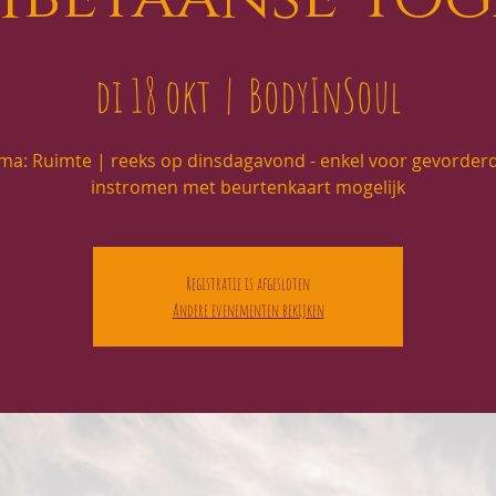
di 18 okt
  |  
BodyInSoul
ma: Ruimte | reeks op dinsdagavond - enkel voor gevorderd
instromen met beurtenkaart mogelijk
Registratie is afgesloten
Andere evenementen bekijken