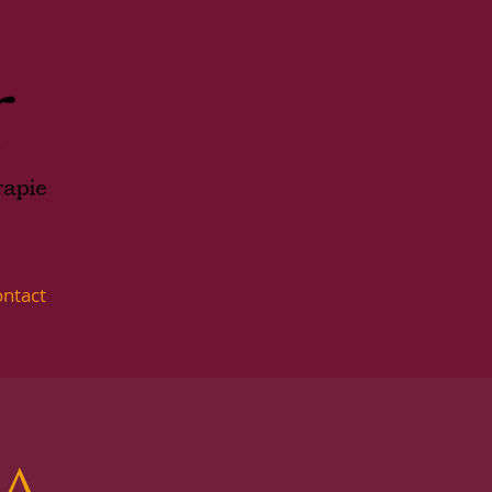
ntact
ga