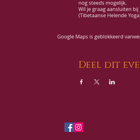
nog steeds mogelijk.
Wil je graag aansluiten b
(Tibetaanse Helende Yoga)
Data:
6-13-20-27 sep + 4-
Google Maps is geblokkeerd vanwege
Prijs:
125€ voor een reeks
125€ voor een beurtenk
25€ voor een losse les
40€ voor een losse les 
Deel dit ev
120€ voor de introductie
Volg Ons