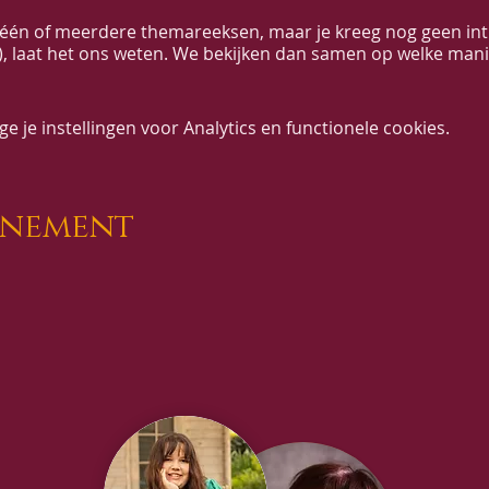
ij één of meerdere themareeksen, maar je kreeg nog geen int
, laat het ons weten. We bekijken dan samen op welke manie
11-18 okt 2022 van 19u30-21u
 je instellingen voor Analytics en functionele cookies.
 van 7 lessen van 1u30’
aart – 6 beurten-5 maand geldig
 in groep
individueel.
enement
 in Lu Jong (omvat 9u individueel of in kleine groep)