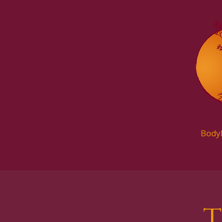
Body
T