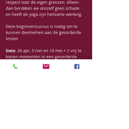
respect voor de eigen grenzen. Alleen 
dan berokken we onszelf geen schade 
en heeft de yoga zijn heilzame werking.
Deze beginnerscursus is nodig om te 
kunnen deelnemen aan de gevorderde 
lessen
Data
: 26 apr, 3 mei en 10 mei + 2 vrij te 
kiezen momenten in een gevorderde 
groep
Prijs
: 130€
Deel dit evenement