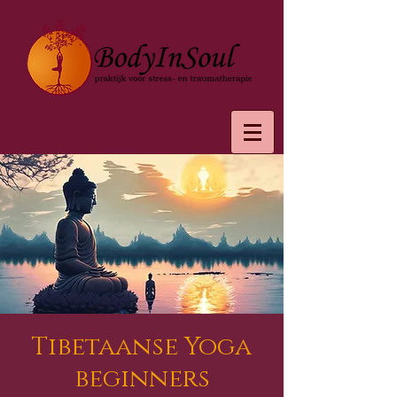
Tibetaanse Yoga
beginners