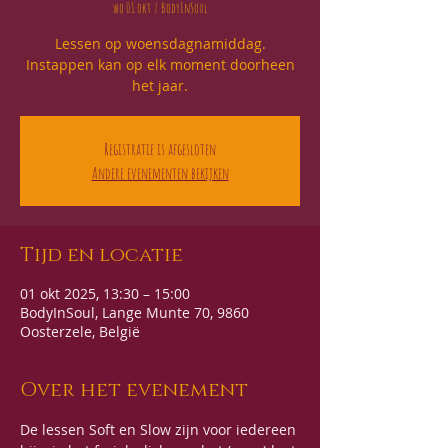
wo 01 okt
  |  
BodyInSoul
Lessen op woensdagnamiddag.
Instappen kan op elk moment doorheen
het jaar.
Registratie is afgesloten
Andere evenementen bekijken
Tijd en locatie
01 okt 2025, 13:30 – 15:00
BodyInSoul, Lange Munte 70, 9860
Oosterzele, België
Over het evenement
De lessen Soft en Slow zijn voor iedereen 