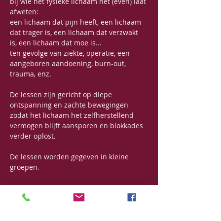
bij wie het fysieke lichaam het (even) laat 
afweten:
een lichaam dat pijn heeft, een lichaam 
dat trager is, een lichaam dat verzwakt 
is, een lichaam dat moe is...
ten gevolge van ziekte, operatie, een 
aangeboren aandoening, burn-out, 
trauma, enz.
De lessen zijn gericht op diepe 
ontspanning en zachte bewegingen 
zodat het lichaam het zelfherstellend 
vermogen blijft aansporen en blokkades 
verder oplost. 
De lessen worden gegeven in kleine 
groepen.
Data: 
wekelijks op woensdagnamiddag 
van 13u30 - 15u (uitgezonderd 
schoolvakanties en feestdagen)