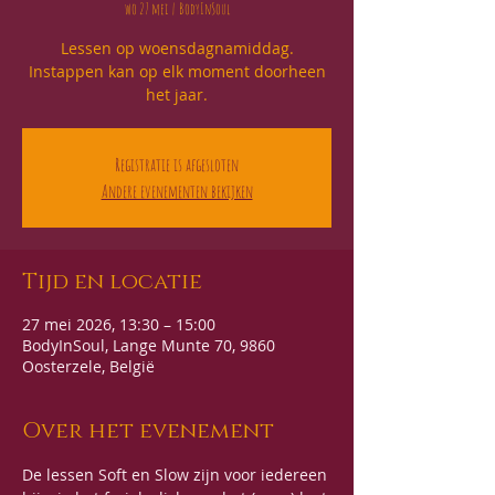
wo 27 mei
  |  
BodyInSoul
Lessen op woensdagnamiddag.
Instappen kan op elk moment doorheen
het jaar.
Registratie is afgesloten
Andere evenementen bekijken
Tijd en locatie
27 mei 2026, 13:30 – 15:00
BodyInSoul, Lange Munte 70, 9860
Oosterzele, België
Over het evenement
De lessen Soft en Slow zijn voor iedereen 