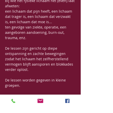
bij wie het fysieke lichaam het (even) laat 
afweten:
een lichaam dat pijn heeft, een lichaam 
dat trager is, een lichaam dat verzwakt 
is, een lichaam dat moe is...
ten gevolge van ziekte, operatie, een 
aangeboren aandoening, burn-out, 
trauma, enz.
De lessen zijn gericht op diepe 
ontspanning en zachte bewegingen 
zodat het lichaam het zelfherstellend 
vermogen blijft aansporen en blokkades 
verder oplost. 
De lessen worden gegeven in kleine 
groepen.
Data: 
wekelijks op woensdagnamiddag 
van 13u30 - 15u (uitgezonderd 
schoolvakanties en feestdagen)