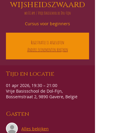
wijsheidszwaard
wo 01 apr
  |  
Vrije Basisschool de Dol-Fijn
Cursus voor beginners
Registratie is afgesloten
Andere evenementen bekijken
Tijd en locatie
01 apr 2026, 19:30 – 21:00
Vrije Basisschool de Dol-Fijn,
Bossemstraat 2, 9890 Gavere, België
Gasten
Alles bekijken