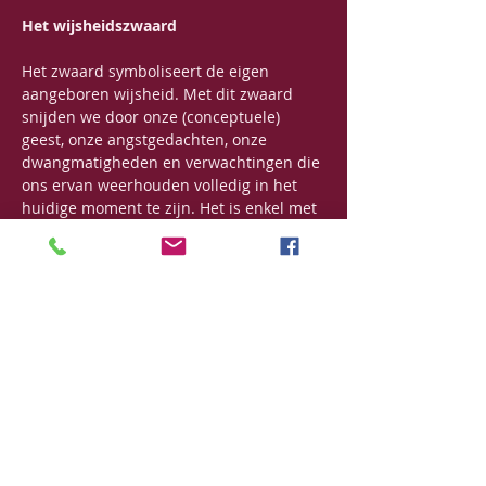
Het wijsheidszwaard
Het zwaard symboliseert de eigen 
aangeboren wijsheid. Met dit zwaard 
snijden we door onze (conceptuele) 
geest, onze angstgedachten, onze 
dwangmatigheden en verwachtingen die 
ons ervan weerhouden volledig in het 
huidige moment te zijn. Het is enkel met 
wijsheid (zwaard) dat negatieve emoties 
en vastzittende patronen kunnen 
transformeren en diepgaande 
verandering brengen. 
Wie Tog Chöd beoefent is de krijger die 
de vijand in zichzelf bestrijd. Niet met 
geweld, maar met…
Meer lezen >