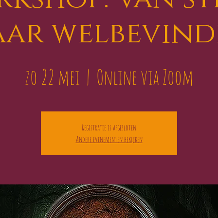
aar welbevind
zo 22 mei
  |  
Online via Zoom
Registratie is afgesloten
Andere evenementen bekijken