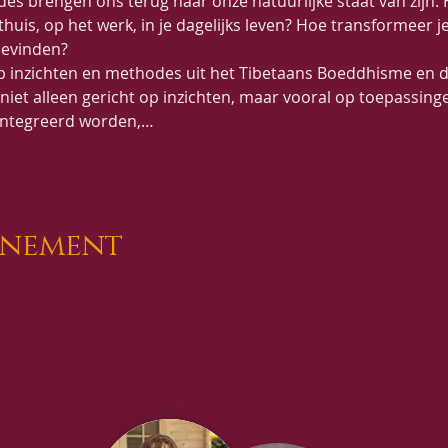
es brengen ons terug naar onze natuurlijke staat van zijn.
uis, op het werk, in je dagelijks leven? Hoe transformeer j
bevinden?
p inzichten en methodes uit het Tibetaans Boeddhisme en d
niet alleen gericht op inzichten, maar vooral op toepassing
eïntegreerd worden,…
enement