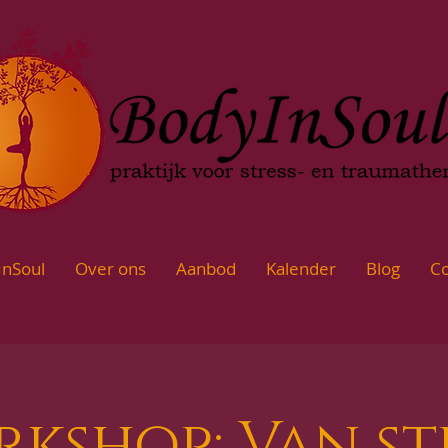
InSoul
Over ons
Aanbod
Kalender
Blog
Co
kshop: Van st