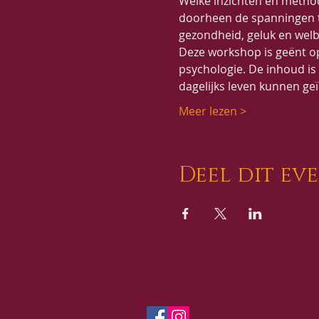
Welke inzichten en method
doorheen de spanningen th
gezondheid, geluk en wel
Deze workshop is geënt o
psychologie. De inhoud is 
dagelijks leven kunnen g
Meer lezen >
Deel dit ev
Volg Ons