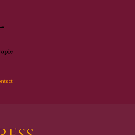
ntact
ress