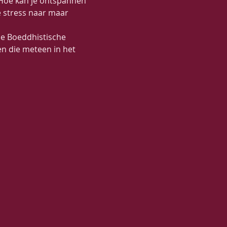
 Hoe kan je ontspannen 
e stress naar maar 
e Boeddhistische 
en die meteen in het 