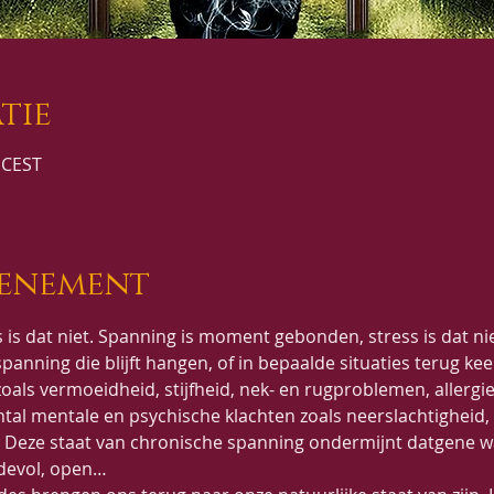
tie
 CEST
venement
 is dat niet. Spanning is moment gebonden, stress is dat niet
anning die blijft hangen, of in bepaalde situaties terug keer
zoals vermoeidheid, stijfheid, nek- en rugproblemen, allerg
tal mentale en psychische klachten zoals neerslachtigheid, 
Deze staat van chronische spanning ondermijnt datgene wat
devol, open…