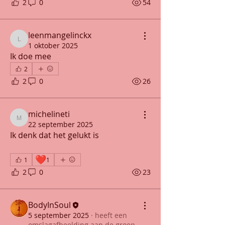
2
0
54
leenmangelinckx
leenmangelinckx
1 oktober 2025
Ik doe mee
2
2
0
26
michelineti
michelineti
22 september 2025
Ik denk dat het gelukt is
❤️
1
1
2
0
23
BodyInSoul
5 september 2025
·
heeft een
omslagafbeelding aan de groep