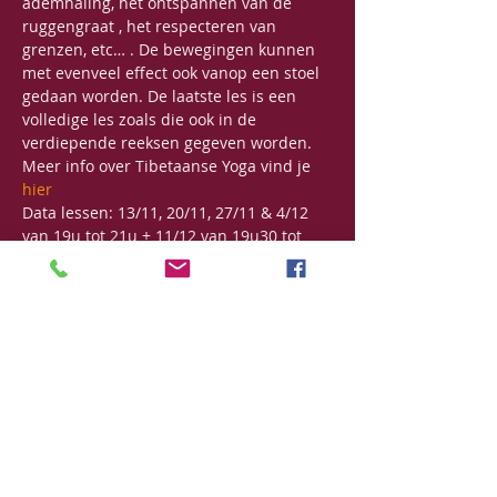
ademhaling, het ontspannen van de 
ruggengraat , het respecteren van 
grenzen, etc… . De bewegingen kunnen 
met evenveel effect ook vanop een stoel 
gedaan worden. De laatste les is een 
volledige les zoals die ook in de 
verdiepende reeksen gegeven worden.
Meer info over Tibetaanse Yoga vind je 
hier
Data lessen: 13/11, 20/11, 27/11 & 4/12 
van 19u tot 21u + 11/12 van 19u30 tot 
21u 
Prijs: 120€
Deel dit evenement