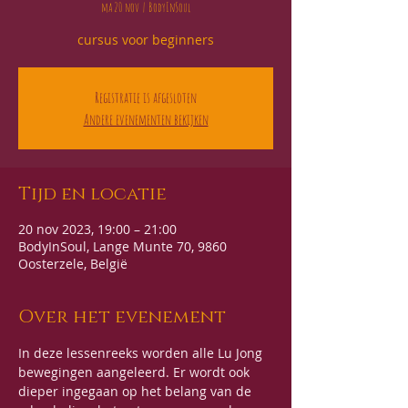
ma 20 nov
  |  
BodyInSoul
cursus voor beginners
Registratie is afgesloten
Andere evenementen bekijken
Tijd en locatie
20 nov 2023, 19:00 – 21:00
BodyInSoul, Lange Munte 70, 9860
Oosterzele, België
Over het evenement
In deze lessenreeks worden alle Lu Jong 
bewegingen aangeleerd. Er wordt ook 
dieper ingegaan op het belang van de 