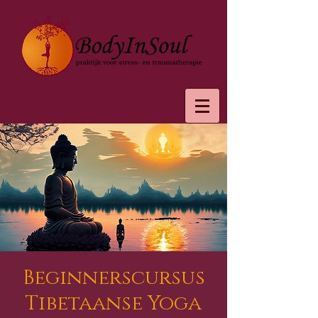
Beginnerscursus
Tibetaanse Yoga