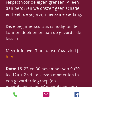
respect voor de eigen grenzen. Alleen 
dan berokken we onszelf geen schade 
en heeft de yoga zijn heilzame werking.
Deze beginnerscursus is nodig om te 
kunnen deelnemen aan de gevorderde 
lessen
Meer info over Tibetaanse Yoga vind je 
hier
Data: 
16, 23 en 30 november van 9u30 
tot 12u + 2 vrij te kiezen momenten in 
een gevorderde groep (op 
maandagochtend of maandagavond)
Prijs
: 130€ 
Meer lezen >