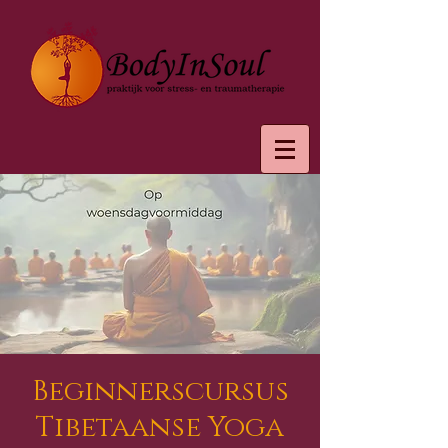
Beginnerscursus
Tibetaanse Yoga