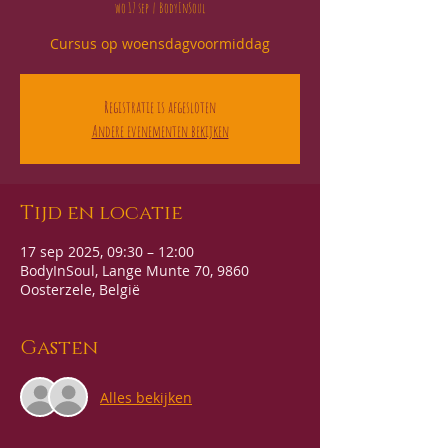
wo 17 sep
  |  
BodyInSoul
Cursus op woensdagvoormiddag
Registratie is afgesloten
Andere evenementen bekijken
Tijd en locatie
17 sep 2025, 09:30 – 12:00
BodyInSoul, Lange Munte 70, 9860
Oosterzele, België
Gasten
Alles bekijken