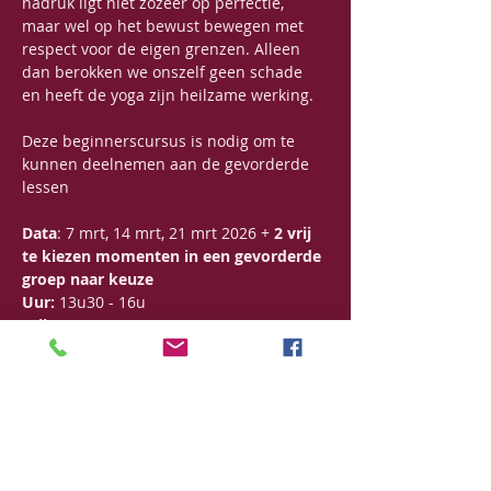
nadruk ligt niet zozeer op perfectie, 
maar wel op het bewust bewegen met 
respect voor de eigen grenzen. Alleen 
dan berokken we onszelf geen schade 
en heeft de yoga zijn heilzame werking.
Deze beginnerscursus is nodig om te 
kunnen deelnemen aan de gevorderde 
lessen
Data
: 7 mrt, 14 mrt, 21 mrt 2026 + 
2 vrij 
te kiezen momenten in een gevorderde 
groep naar keuze
Uur: 
13u30 - 16u
Prijs
: 130€
Meer info over Tibetaanse Yoga (Lu Jong) 
vind je 
hier