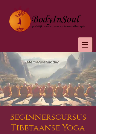
Beginnerscursus
Tibetaanse Yoga