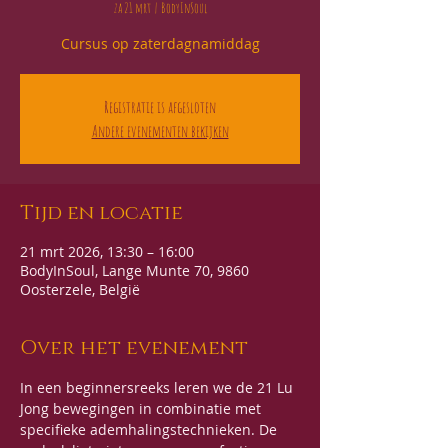
za 21 mrt
  |  
BodyInSoul
Cursus op zaterdagnamiddag
Registratie is afgesloten
Andere evenementen bekijken
Tijd en locatie
21 mrt 2026, 13:30 – 16:00
BodyInSoul, Lange Munte 70, 9860
Oosterzele, België
Over het evenement
In een beginnersreeks leren we de 21 Lu 
Jong bewegingen in combinatie met 
specifieke ademhalingstechnieken. De 