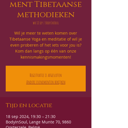
ment Tibetaanse
methodieken
wo 18 sep
  |  
BodyInSoul
Wil je meer te weten komen over
Tibetaanse Yoga en meditatie of wil je
even proberen of het iets voor jou is?
Kom dan langs op één van onze
kennismakingsmomenten!
Registratie is afgesloten
Andere evenementen bekijken
Tijd en locatie
18 sep 2024, 19:30 – 21:30
BodyInSoul, Lange Munte 70, 9860
Oosterzele, België