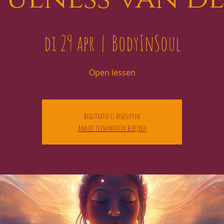
di 29 apr
  |  
BodyInSoul
Open lessen
Registratie is afgesloten
Andere evenementen bekijken