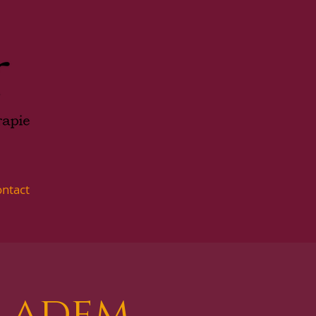
ntact
e adem