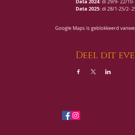
Data 2024
: di 29/9- 22/1
Data 2025
: di 28/1-25/2-
Deelname
: Losse les 25€ 
Google Maps is geblokkeerd vanwege
Deel dit ev
Volg Ons