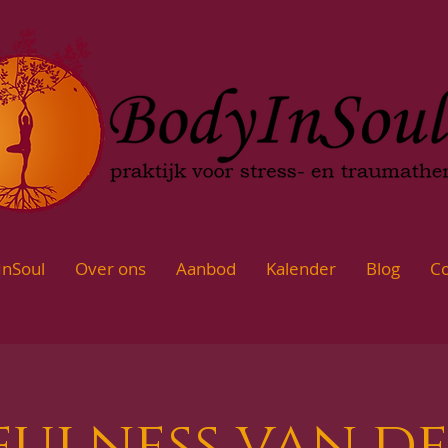
InSoul
Over ons
Aanbod
Kalender
Blog
Co
ulness van d