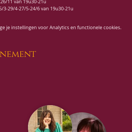
0- 26/11 van 19u30-21u
 25/3-29/4-27/5-24/6 van 19u30-21u
of via beurtenkaart (125€)
 je instellingen voor Analytics en functionele cookies.
enement