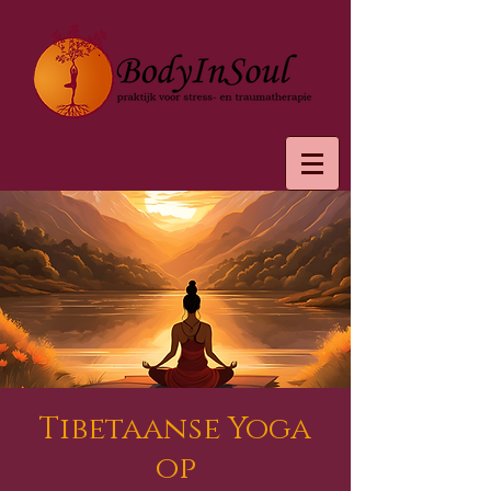
Tibetaanse Yoga
op