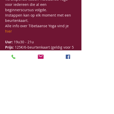
voor iedereen die al een 
beginnerscursus volgde.
Instappen kan op elk moment met een 
beurtenkaart.
Alle info over Tibetaanse Yoga vind je 
hier
Uur: 
19u30 - 21u
Prijs:
 125€/6-beurtenkaart (geldig voor 5 
maanden)
Deel dit evenement