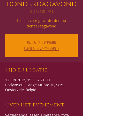
donderdagavond
do 12 jun
  |  
BodyInSoul
Lessen voor gevorderden op
donderdagavond
Registratie is afgesloten
Andere evenementen bekijken
Tijd en locatie
12 jun 2025, 19:30 – 21:00
BodyInSoul, Lange Munte 70, 9860
Oosterzele, België
Over het evenement
Verdiepende lessen Tibetaanse Yoga 