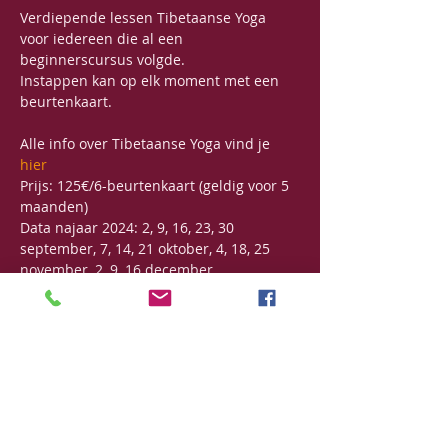
Verdiepende lessen Tibetaanse Yoga 
voor iedereen die al een 
beginnerscursus volgde. 
Instappen kan op elk moment met een 
beurtenkaart.
Alle info over Tibetaanse Yoga vind je 
hier
Prijs: 125€/6-beurtenkaart (geldig voor 5 
maanden)
Data najaar 2024: 2, 9, 16, 23, 30 
september, 7, 14, 21 oktober, 4, 18, 25 
november, 2, 9, 16 december
Data voorjaar 2025: 6, 13, 20, 27 januari, 
3, 10, 17, 24 februari, 10, 17, 24, 31 maart, 
28 april, 5, 12, 19, 26 mei, 2, 16, 23, 30 juni
Deel dit evenement