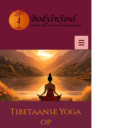
Tibetaanse Yoga
op