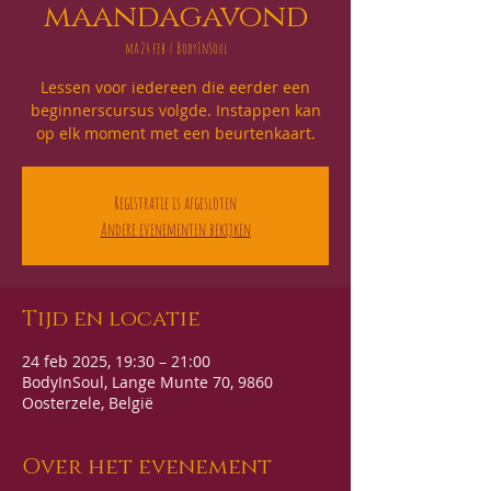
maandagavond
ma 24 feb
  |  
BodyInSoul
Lessen voor iedereen die eerder een
beginnerscursus volgde. Instappen kan
op elk moment met een beurtenkaart.
Registratie is afgesloten
Andere evenementen bekijken
Tijd en locatie
24 feb 2025, 19:30 – 21:00
BodyInSoul, Lange Munte 70, 9860
Oosterzele, België
Over het evenement