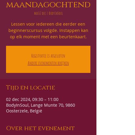
maandagochtend
ma 02 dec
  |  
BodyInSoul
Lessen voor iedereen die eerder een
beginnerscursus volgde. Instappen kan
op elk moment met een beurtenkaart.
Registratie is afgesloten
Andere evenementen bekijken
Tijd en locatie
02 dec 2024, 09:30 – 11:00
BodyInSoul, Lange Munte 70, 9860
Oosterzele, België
Over het evenement