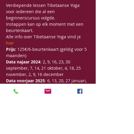
Verdiepende lessen Tibetaanse Yoga 
voor iedereen die al een 
beginnerscursus volgde.
Instappen kan op elk moment met een 
beurtenkaart.
Alle info over Tibetaanse Yoga vind je 
hier
Prijs:
 125€/6-beurtenkaart (geldig voor 5 
maanden)
Data najaar 2024
: 2, 9, 16, 23, 30 
september, 7, 14, 21 oktober, 4, 18, 25 
november, 2, 9, 16 december
Data voorjaar 2025
: 6, 13, 20, 27 januari, 
3, 10, 17, 24 februari, 10, 17, 24, 31 maart, 
28 april, 5, 12, 19, 26 mei, 2, 16, 23, 30 juni
Meer lezen >