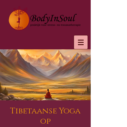
Tibetaanse Yoga
op