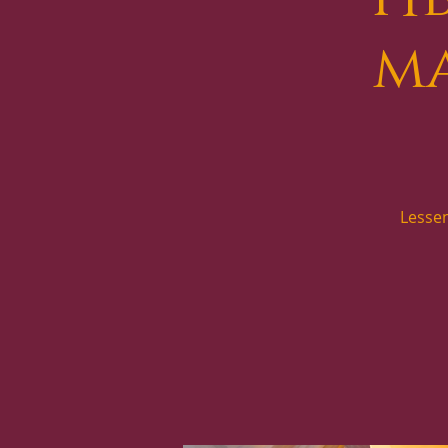
m
Lessen