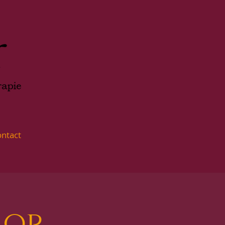
ntact
 op