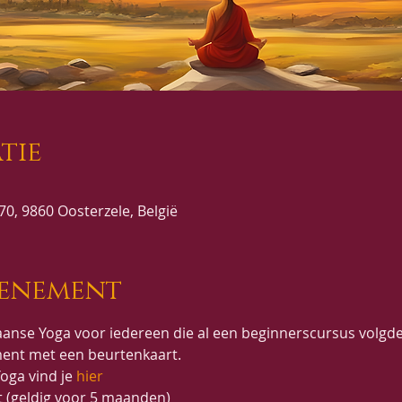
tie
0, 9860 Oosterzele, België
venement
anse Yoga voor iedereen die al een beginnerscursus volgde
ent met een beurtenkaart.
oga vind je 
hier
t (geldig voor 5 maanden)