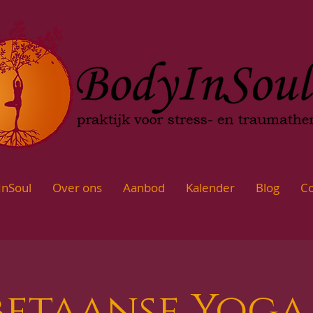
InSoul
Over ons
Aanbod
Kalender
Blog
Co
betaanse Yoga