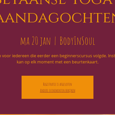
aandagochte
ma 20 jan
  |  
BodyInSoul
 voor iedereen die eerder een beginnerscursus volgde. In
kan op elk moment met een beurtenkaart.
Registratie is afgesloten
Andere evenementen bekijken