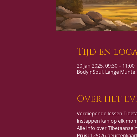
Tijd en loca
20 jan 2025, 09:30 – 11:00
BodyInSoul, Lange Munte 7
Over het e
Verdiepende lessen Tibeta
Instappen kan op elk mom
Alle info over Tibetaanse Y
Prijs:
 125€/6-beurtenkaar