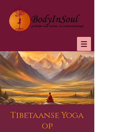
Tibetaanse Yoga
op