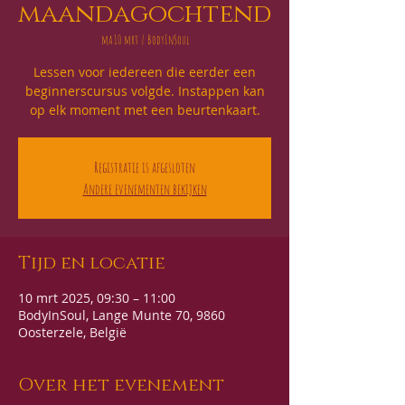
maandagochtend
ma 10 mrt
  |  
BodyInSoul
Lessen voor iedereen die eerder een
beginnerscursus volgde. Instappen kan
op elk moment met een beurtenkaart.
Registratie is afgesloten
Andere evenementen bekijken
Tijd en locatie
10 mrt 2025, 09:30 – 11:00
BodyInSoul, Lange Munte 70, 9860
Oosterzele, België
Over het evenement