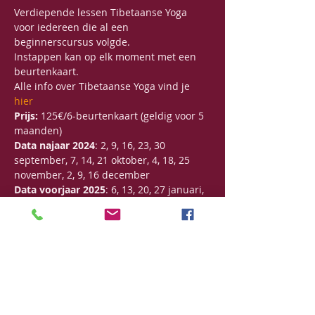
Verdiepende lessen Tibetaanse Yoga 
voor iedereen die al een 
beginnerscursus volgde.
Instappen kan op elk moment met een 
beurtenkaart.
Alle info over Tibetaanse Yoga vind je 
hier
Prijs:
 125€/6-beurtenkaart (geldig voor 5 
maanden)
Data najaar 2024
: 2, 9, 16, 23, 30 
september, 7, 14, 21 oktober, 4, 18, 25 
november, 2, 9, 16 december
Data voorjaar 2025
: 6, 13, 20, 27 januari, 
3, 10, 17, 24 februari, 10, 17, 24, 31 maart, 
28 april, 5, 12, 19, 26 mei, 2, 16, 23, 30 juni
Meer lezen >