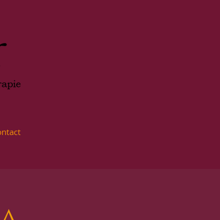
ntact
ga