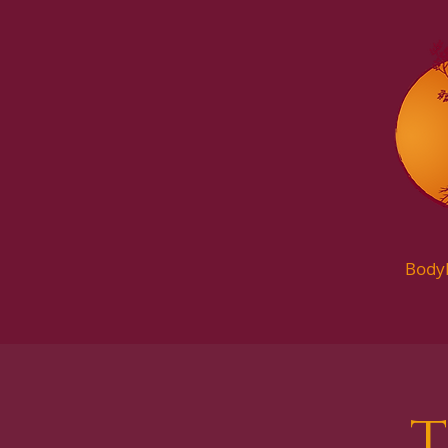
Body
T