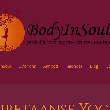
InSoul
Over ons
Aanbod
Kalender
Blog
Co
ibetaanse Yo