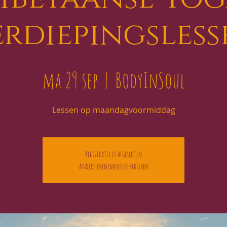
erdiepingsless
ma 29 sep
  |  
BodyInSoul
Lessen op maandagvoormiddag
Registratie is afgesloten
Andere evenementen bekijken