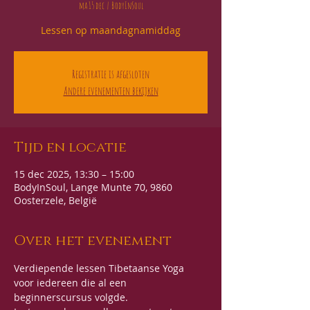
ma 15 dec
  |  
BodyInSoul
Lessen op maandagnamiddag
Registratie is afgesloten
Andere evenementen bekijken
Tijd en locatie
15 dec 2025, 13:30 – 15:00
BodyInSoul, Lange Munte 70, 9860
Oosterzele, België
Over het evenement
Verdiepende lessen Tibetaanse Yoga 
voor iedereen die al een 
beginnerscursus volgde. 