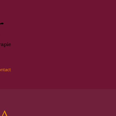
ntact
ga