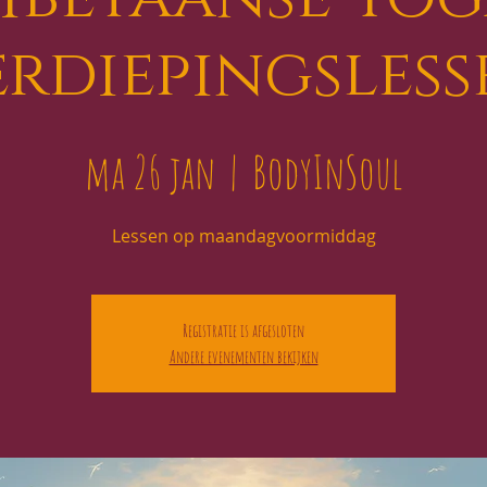
erdiepingsless
ma 26 jan
  |  
BodyInSoul
Lessen op maandagvoormiddag
Registratie is afgesloten
Andere evenementen bekijken