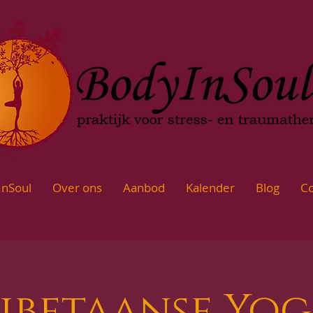
InSoul
Over ons
Aanbod
Kalender
Blog
Co
ibetaanse Yo