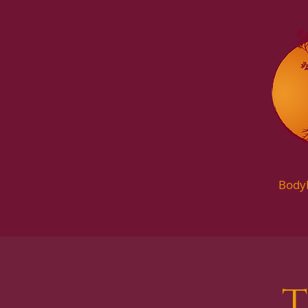
Body
T