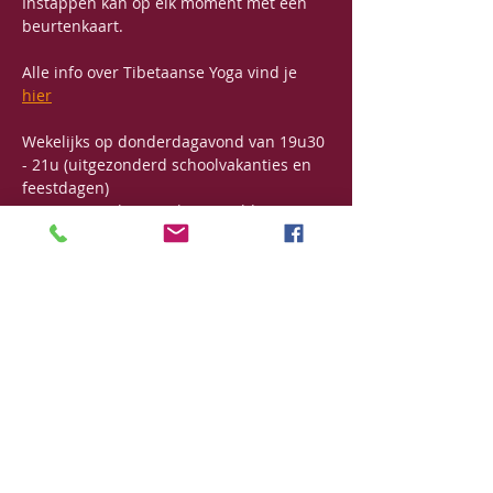
Instappen kan op elk moment met een 
beurtenkaart.
Alle info over Tibetaanse Yoga vind je 
hier
Wekelijks op donderdagavond van 19u30 
- 21u (uitgezonderd schoolvakanties en 
feestdagen)
Prijs: 125€/6-beurtenkaart (geldig voor 5 
maanden)
Deel dit evenement