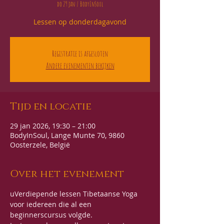
do 29 jan
  |  
BodyInSoul
Lessen op donderdagavond
Registratie is afgesloten
Andere evenementen bekijken
Tijd en locatie
29 jan 2026, 19:30 – 21:00
BodyInSoul, Lange Munte 70, 9860
Oosterzele, België
Over het evenement
uVerdiepende lessen Tibetaanse Yoga 
voor iedereen die al een 
beginnerscursus volgde. 