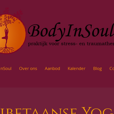
InSoul
Over ons
Aanbod
Kalender
Blog
Co
ibetaanse Yo