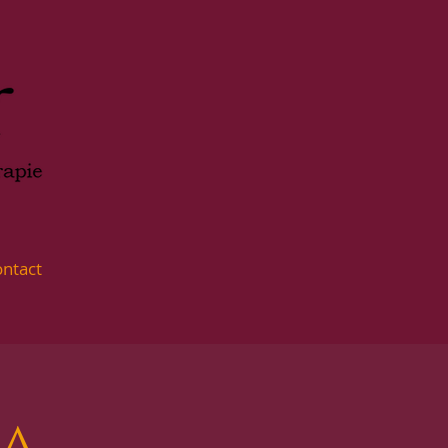
ntact
ga