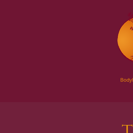
Body
T