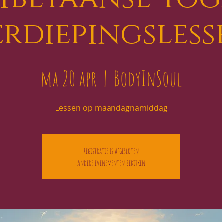
erdiepingsless
ma 20 apr
  |  
BodyInSoul
Lessen op maandagnamiddag
Registratie is afgesloten
Andere evenementen bekijken