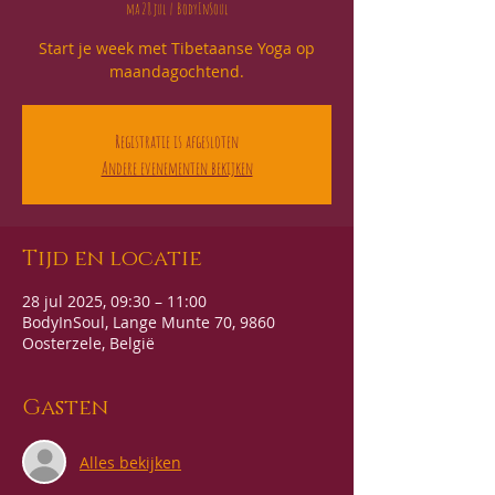
ma 28 jul
  |  
BodyInSoul
Start je week met Tibetaanse Yoga op
maandagochtend.
Registratie is afgesloten
Andere evenementen bekijken
Tijd en locatie
28 jul 2025, 09:30 – 11:00
BodyInSoul, Lange Munte 70, 9860
Oosterzele, België
Gasten
Alles bekijken