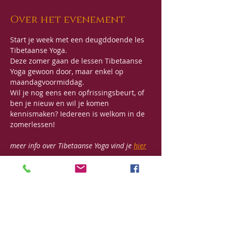
Over het evenement
Start je week met een deugddoende les 
Tibetaanse Yoga. 
Deze zomer gaan de lessen Tibetaanse 
Yoga gewoon door, maar enkel op 
maandagvoormiddag.
Wil je nog eens een opfrissingsbeurt, of 
ben je nieuw en wil je komen 
kennismaken? Iedereen is welkom in de 
zomerlessen!
meer info over Tibetaanse Yoga vind je 
hier
Data: 
28/7, 4-11-15-25/8
Uur: 
9u30 - 11u
Meer lezen >