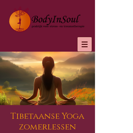
Tibetaanse Yoga
zomerlessen